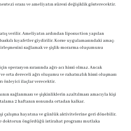
estezi oranı ve ameliyatın süresi değişiklik gösterecektir.
atış verilir. Ameliyatın ardından liposuction yapılan
askılı kıyafetler giydirilir. Korse uygulamasındaki amaç;
e birleşmesini sağlamak ve şişlik-morarma oluşumunu
için operasyon sırasında ağrı-acı hissi olmaz. Ancak
f ve orta dereceli ağrı oluşumu ve rahatsızlık hissi oluşması
ı önleyici ilaçlar verecektir.
ının sağlanması ve şişkinliklerin azaltılması amacıyla kişi
ortalama 2 haftanın sonunda ortadan kalkar.
i çalışma hayatına ve günlük aktivitelerine geri dönebilir,
 ve doktorun öngördüğü istirahat programı mutlaka