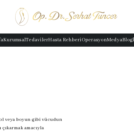
fa
Kurumsal
Tedaviler
Hasta Rehberi
Operasyon
Medya
Blog
 kol veya boyun gibi vücudun
nı çıkarmak amacıyla