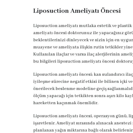
Liposuction Ameliyatı Öncesi
Liposuction ameliyatı mutlaka estetik ve plastik
ameliyatı öncesi doktorunuz ile yapacağınız gör
beklentilerinizi dinleyecek ve sizin için en uygu
muayene ve ameliyata ilişkin rutin tetkikler yin
Kullanılan ilaçlar ve varsa ilaç alerjilerinin am
bu bilgileri liposuction ameliyatı öncesi doktoru
Liposuction ameliyatı öncesi; kan sulandırıcı ilaç
iyileşme sürecine negatif etkisi ile bilinen içki 
önerilecek beslenme modeline geçiş sağlanmalıdı
ölçüm yapacağı için tetkikten sonra aşırı kilo kay
hareketten kaçınmak önemlidir.
Liposuction ameliyatı öncesi, operasyon günü, lip
işaretlenir. Ameliyat sırasında alınacak anestezi 
planlanan yağın miktarına bağlı olarak belirleni