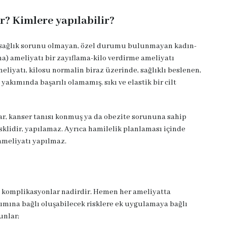
? Kimlere yapılabilir?
ri sağlık sorunu olmayan, özel durumu bulunmayan kadın-
ma) ameliyatı bir zayıflama-kilo verdirme ameliyatı
eliyatı, kilosu normalin biraz üzerinde, sağlıklı beslenen,
kımında başarılı olamamış, sıkı ve elastik bir cilt
ar, kanser tanısı konmuş ya da obezite sorununa sahip
isklidir, yapılamaz. Ayrıca hamilelik planlaması içinde
 ameliyatı yapılmaz.
ı komplikasyonlar nadirdir. Hemen her ameliyatta
lımına bağlı oluşabilecek risklere ek uygulamaya bağlı
unlar;