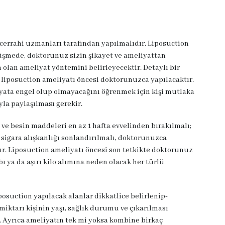
 cerrahi uzmanları tarafından yapılmalıdır. Liposuction
üşmede, doktorunuz sizin şikayet ve ameliyattan
n olan ameliyat yöntemini belirleyecektir. Detaylı bir
e liposuction ameliyatı öncesi doktorunuzca yapılacaktır.
eliyata engel olup olmayacağını öğrenmek için kişi mutlaka
yla paylaşılması gerekir.
 ve besin maddeleri en az 1 hafta evvelinden bırakılmalı;
ve sigara alışkanlığı sonlandırılmalı, doktorunuzca
r. Liposuction ameliyatı öncesi son tetkikte doktorunuz
bı ya da aşırı kilo alımına neden olacak her türlü
osuction yapılacak alanlar dikkatlice belirlenip-
miktarı kişinin yaşı, sağlık durumu ve çıkarılması
r. Ayrıca ameliyatın tek mi yoksa kombine birkaç